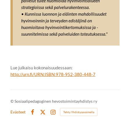
palvelut tulee huomioida hyvinvointialueen
strategioissa sekä palvelurakenteessa.
• Kunnissa luonnon ja eläinten mahdollisuudet
hyvinvoinnin ja terveyden edistäjinä on
huomioitava hyvinvointikertomuksissa ja -
suunnitelmissa sekä palveluiden toteutuksessa."
Lue julkaisu kokonaisuudessaan:
http://urn.fi/URN:ISBN:978-952-380-448-7
©
Sosiaalipedagoginen hevostoimintayhdistys ry
Evästeet
Tehty Yhdistysavaimella
Facebook
X
Instagram