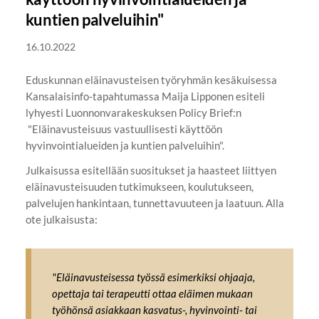
kuntien palveluihin"
16.10.2022
Eduskunnan eläinavusteisen työryhmän kesäkuisessa
Kansalaisinfo-tapahtumassa Maija Lipponen esiteli
lyhyesti Luonnonvarakeskuksen Policy Brief:n
"Eläinavusteisuus vastuullisesti käyttöön
hyvinvointialueiden ja kuntien palveluihin".
Julkaisussa esitellään suositukset ja haasteet liittyen
eläinavusteisuuden tutkimukseen, koulutukseen,
palvelujen hankintaan, tunnettavuuteen ja laatuun. Alla
ote julkaisusta:
"Eläinavusteisessa työssä esimerkiksi ohjaaja,
opettaja tai terapeutti ottaa eläimen mukaan
työhönsä asiakkaan kasvatus-, hyvinvointi- tai