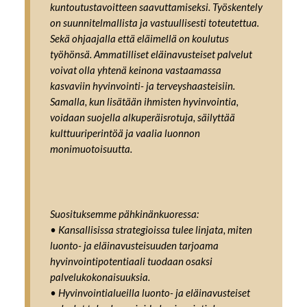
kuntoutustavoitteen saavuttamiseksi. Työskentely
on suunnitelmallista ja vastuullisesti toteutettua.
Sekä ohjaajalla että eläimellä on koulutus
työhönsä. Ammatilliset eläinavusteiset palvelut
voivat olla yhtenä keinona vastaamassa
kasvaviin hyvinvointi- ja terveyshaasteisiin.
Samalla, kun lisätään ihmisten hyvinvointia,
voidaan suojella alkuperäisrotuja, säilyttää
kulttuuriperintöä ja vaalia luonnon
monimuotoisuutta.
Suosituksemme pähkinänkuoressa:
• Kansallisissa strategioissa tulee linjata, miten
luonto- ja eläinavusteisuuden tarjoama
hyvinvointipotentiaali tuodaan osaksi
palvelukokonaisuuksia.
• Hyvinvointialueilla luonto- ja eläinavusteiset