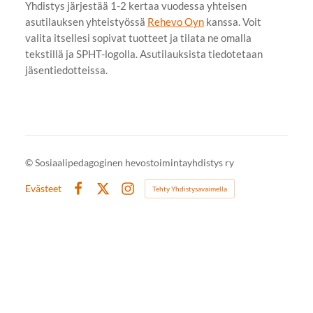
Yhdistys järjestää 1-2 kertaa vuodessa yhteisen
asutilauksen yhteistyössä
Rehevo Oyn
kanssa. Voit
valita itsellesi sopivat tuotteet ja tilata ne omalla
tekstillä ja SPHT-logolla. Asutilauksista tiedotetaan
jäsentiedotteissa.
©
Sosiaalipedagoginen hevostoimintayhdistys ry
Evästeet
Tehty Yhdistysavaimella
Facebook
X
Instagram