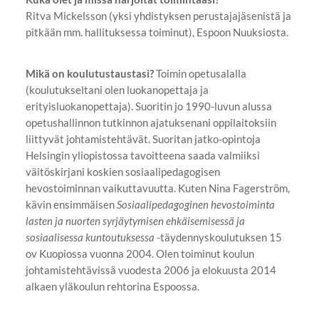
Ritva Mickelsson (yksi yhdistyksen perustajajäsenistä ja
pitkään mm. hallituksessa toiminut), Espoon Nuuksiosta.
Mikä on koulutustaustasi?
Toimin opetusalalla
(koulutukseltani olen luokanopettaja ja
erityisluokanopettaja). Suoritin jo 1990-luvun alussa
opetushallinnon tutkinnon ajatuksenani oppilaitoksiin
liittyvät johtamistehtävät. Suoritan jatko-opintoja
Helsingin yliopistossa tavoitteena saada valmiiksi
väitöskirjani koskien sosiaalipedagogisen
hevostoiminnan vaikuttavuutta. Kuten Nina Fagerström,
kävin ensimmäisen
Sosiaalipedagoginen hevostoiminta
lasten ja nuorten syrjäytymisen ehkäisemisessä ja
sosiaalisessa kuntoutuksessa
-täydennyskoulutuksen 15
ov Kuopiossa vuonna 2004. Olen toiminut koulun
johtamistehtävissä vuodesta 2006 ja elokuusta 2014
alkaen yläkoulun rehtorina Espoossa.