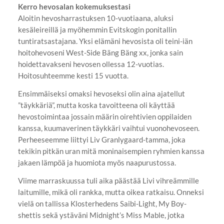
Kerro hevosalan kokemuksestasi
Aloitin hevosharrastuksen 10-vuotiaana, aluksi
kesäleireillä ja myöhemmin Evitskogin ponitallin
tuntiratsastajana. Yksi elämäni hevosista oli teini-iän
hoitohevoseni West-Side Bäng Bäng xx, jonka sain
hoidettavakseni hevosen ollessa 12-vuotias.
Hoitosuhteemme kesti 15 vuotta.
Ensimmäiseksi omaksi hevoseksi olin aina ajatellut
”täykkäriä”, mutta koska tavoitteena oli käyttää
hevostoimintaa jossain määrin oirehtivien oppilaiden
kanssa, kuumaverinen täykkäri vaihtui vuonohevoseen.
Perheeseemme liittyi Liv Granlygaard-tamma, joka
tekikin pitkän uran mitä moninaisempien ryhmien kanssa
jakaen lämpöä ja huomiota myös naapurustossa.
Viime marraskuussa tuli aika päästää Livi vihreämmille
laitumille, mikä oli rankka, mutta oikea ratkaisu. Onneksi
vielä on tallissa Klosterhedens Saibi-Light, My Boy-
shettis sekä ystäväni Midnight’s Miss Mable, jotka