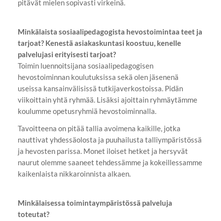
pitävät mielen sopivasti virkeinä.
Minkälaista sosiaalipedagogista hevostoimintaa teet ja
tarjoat? Kenestä asiakaskuntasi koostuu, kenelle
palvelujasi erityisesti tarjoat?
Toimin luennoitsijana sosiaalipedagogisen
hevostoiminnan koulutuksissa sekä olen jäsenenä
useissa kansainvälisissä tutkijaverkostoissa. Pidän
viikoittain yhtä ryhmää. Lisäksi ajoittain ryhmäytämme
koulumme opetusryhmiä hevostoiminnalla.
Tavoitteena on pitää tallia avoimena kaikille, jotka
nauttivat yhdessäolosta ja puuhailusta talliympäristössä
ja hevosten parissa. Monet iloiset hetket ja hersyvät
naurut olemme saaneet tehdessämme ja kokeillessamme
kaikenlaista nikkaroinnista alkaen.
Minkälaisessa toimintaympäristössä palveluja
toteutat?