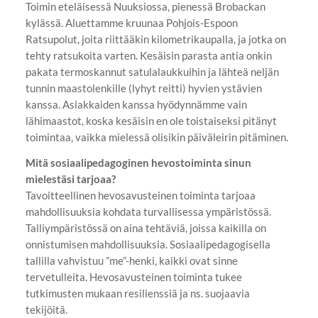
Toimin eteläisessä Nuuksiossa, pienessä Brobackan
kylässä. Aluettamme kruunaa Pohjois-Espoon
Ratsupolut, joita riittääkin kilometrikaupalla, ja jotka on
tehty ratsukoita varten. Kesäisin parasta antia onkin
pakata termoskannut satulalaukkuihin ja lähteä neljän
tunnin maastolenkille (lyhyt reitti) hyvien ystävien
kanssa. Asiakkaiden kanssa hyödynnämme vain
lähimaastot, koska kesäisin en ole toistaiseksi pitänyt
toimintaa, vaikka mielessä olisikin päiväleirin pitäminen.
Mitä sosiaalipedagoginen hevostoiminta sinun
mielestäsi tarjoaa?
Tavoitteellinen hevosavusteinen toiminta tarjoaa
mahdollisuuksia kohdata turvallisessa ympäristössä.
Talliympäristössä on aina tehtäviä, joissa kaikilla on
onnistumisen mahdollisuuksia. Sosiaalipedagogisella
tallilla vahvistuu ”me”-henki, kaikki ovat sinne
tervetulleita. Hevosavusteinen toiminta tukee
tutkimusten mukaan resilienssiä ja ns. suojaavia
tekijöitä.