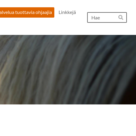
velua tuottavia ohjaajia
Linkkejä
Hak
Hae