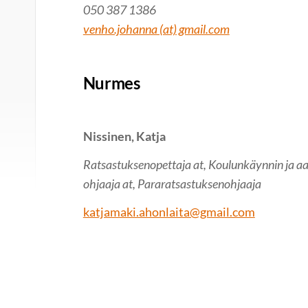
050 387 1386
venho.johanna (at) gmail.com
Nurmes
Nissinen, Katja
Ratsastuksenopettaja at, Koulunkäynnin ja aa
ohjaaja at, Pararatsastuksenohjaaja
katjamaki.ahonlaita@gmail.com