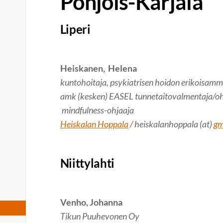
Pohjois-Karjala
Liperi
Heiskanen, Helena
kuntohoitaja, psykiatrisen hoidon erikoisamma
amk (kesken) EASEL tunnetaitovalmentaja/oh
mindfulness-ohjaaja
Heiskalan Hoppala
/ heiskalanhoppala (at)
gm
Niittylahti
Venho, Johanna
Tikun Puuhevonen Oy