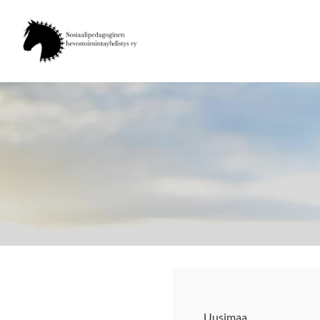
Siirry
sivun
SPHT ry
sisältöön
Uusimaa