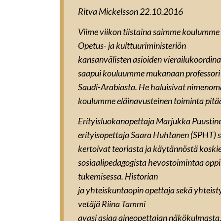
Ritva Mickelsson 22.10.2016
Viime viikon tiistaina saimme koulumme y
Opetus- ja kulttuuriministeriön
kansanvälisten asioiden vierailukoordina
saapui kouluumme mukanaan professor
Saudi-Arabiasta. He haluisivat nimenoma
koulumme eläinavusteinen toiminta pitää
Erityisluokanopettaja Marjukka Puustin
erityisopettaja Saara Huhtanen (SPHT) se
kertoivat teoriasta ja käytännöstä koskie
sosiaalipedagogista hevostoimintaa oppi
tukemisessa. Historian
ja yhteiskuntaopin opettaja sekä yhteis
vetäjä Riina Tammi
avasi asiaa aineopettajan näkökulmasta.