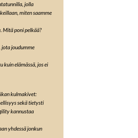
atunnilla, jolla
Kokeillaan, miten saamme
. Mitä poni pelkää?
e, jota joudumme
u kuin elämässä, jos ei
ikan kulmakivet:
llisyys sekä tietysti
gility kannustaa
aan yhdessä jonkun