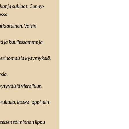
akat ja suklaat. Cenny-
assa.
utlaatuinen. Voisin
ä ja kuullessamme ja
 erinomaisia kysymyksiä,
sia.
tyväisiä vierailuun.
ukalla, koska ”oppi niin
teisen toiminnan lippu