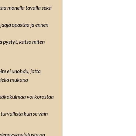
aa monella tavalla sekä
jaaja opastaa ja ennen
ä pystyt, katso miten
te ei unohdu, jotta
odella mukana
usnäkökulmaa voi korostaa
 turvallista kun se vain
ydennyskoulutusta on