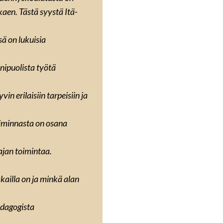
aen. Tästä syystä Itä-
sä on lukuisia
nipuolista työtä
n erilaisiin tarpeisiin ja
oiminnasta on osana
ajan toimintaa.
kailla on ja minkä alan
edagogista