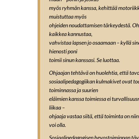
myös ryhmän kanssa, kehittää motoriikk
muistuttaa myös
ohjeiden noudattamisen tärkeydestä. Oh
kaikkea kannustaa,
vahvistaa lapsen jo osaamaan – kyllä sin
hienosti poni
toimii sinun kanssasi. Se luottaa.
Ohjaajan tehtävä on huolehtia, että tavoi
sosiaalipedagogiikan kulmakivet ovat t
toiminnassa ja suurien
eläimien kanssa toimiessa ei turvallisu
liikaa –
ohjaaja vastaa siitä, että toiminta on niin
voi olla.
Sosiaalipedagogisen hevostoiminnan tä