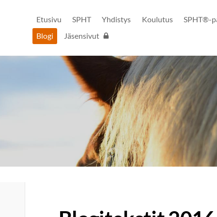
Etusivu
SPHT
Yhdistys
Koulutus
SPHT®-pal
Blogi
Jäsensivut