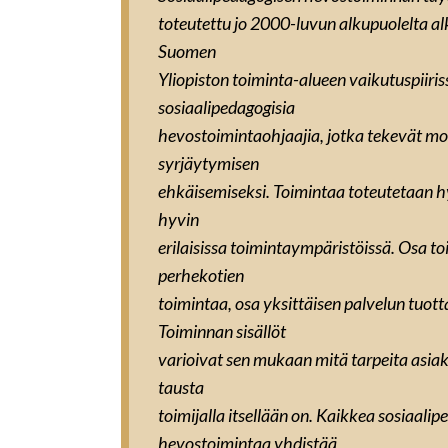
toteutettu jo 2000-luvun alkupuolelta alk
Suomen
Yliopiston toiminta-alueen vaikutuspiiris
sosiaalipedagogisia
hevostoimintaohjaajia, jotka tekevät mo
syrjäytymisen
ehkäisemiseksi. Toimintaa toteutetaan hyvi
hyvin
erilaisissa toimintaympäristöissä. Osa t
perhekotien
toimintaa, osa yksittäisen palvelun tuott
Toiminnan sisällöt
varioivat sen mukaan mitä tarpeita asiak
tausta
toimijalla itsellään on. Kaikkea sosiaalip
hevostoimintaa yhdistää