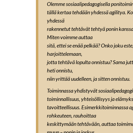
Olemme sosiaalipedagogisella ponitoimint
tällä kertaa tehdään yhdessä agilitya. 
yhdessä
rakennetut tehtävät tehtyä ponin kanssa
Miten voimme auttaa
sitä, ettei se enää pelkää? Onko joku est
harjoittelemaan,
jotta tehtävä lopulta onnistuu? Sama jutt
heti onnistu,
niin yrittää uudelleen, ja sitten onnistuu.
Toiminnassa yhdistyvät sosiaalipedagogi
toiminnallisuus, yhteisöllisyys ja elämykse
tavoitteellisuus. Esimerkkitoiminnassa a
rohkeuteen, rauhoittaa
keskittymään tehtävään, auttaa toimim
muun – ponin ja joskus