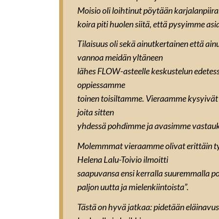
Moisio oli loihtinut pöytään karjalanpiir
koira piti huolen siitä, että pysyimme asi
Tilaisuus oli sekä ainutkertainen että ain
vannoa meidän yltäneen
lähes FLOW-asteelle keskustelun edetess
oppiessamme
toinen toisiltamme. Vieraamme kysyivät
joita sitten
yhdessä pohdimme ja avasimme vastauk
Molemmmat vieraamme olivat erittäin tyy
Helena Lalu-Toivio ilmoitti
saapuvansa ensi kerralla suuremmalla por
paljon uutta ja mielenkiintoista”.
Tästä on hyvä jatkaa:
pidetään eläinavus