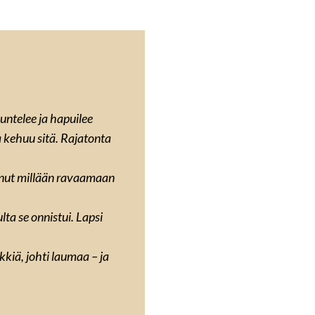
ntelee ja hapuilee
a kehuu sitä. Rajatonta
tunut millään ravaamaan
ta se onnistui. Lapsi
kkiä, johti laumaa – ja