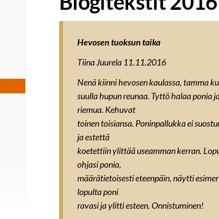
Blogitekstit 2016
Hevosen tuoksun taika
Tiina Juurela 11.11.2016
Nenä kiinni hevosen kaulassa, tamma kuu
suulla hupun reunaa. Tyttö halaa ponia j
riemua. Kehuvat
toinen toisiansa. Poninpallukka ei suos
ja estettä
koetettiin ylittää useamman kerran. Lopul
ohjasi ponia,
määrätietoisesti eteenpäin, näytti esimer
lopulta poni
ravasi ja ylitti esteen. Onnistuminen!