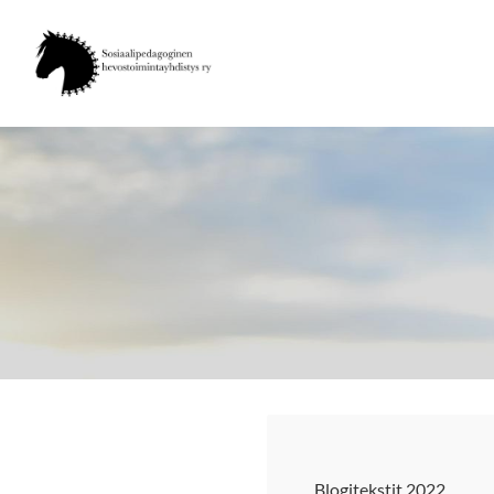
Siirry
sivun
SPHT ry
sisältöön
Blogitekstit 2022