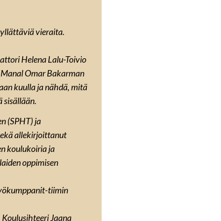
llättäviä vieraita.
attori
Helena Lalu-Toivio
i Manal Omar Bakarman
an kuulla ja nähdä, mitä
 sisällään.
en (SPHT) ja
kä allekirjoittanut
n koulukoiria ja
laiden oppimisen
työkumppanit-tiimin
 Koulusihteeri Jaana