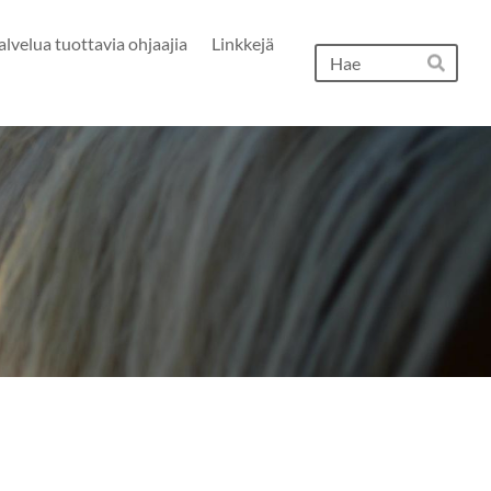
velua tuottavia ohjaajia
Linkkejä
Hak
Hae