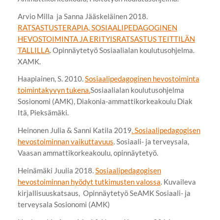
Arvio Milla ja Sanna Jääskeläinen 2018.
RATSASTUSTERAPIA, SOSIAALIPEDAGOGINEN
HEVOSTOIMINTA JA ERITYISRATSASTUS TEITTILÄN
TALLILLA
. Opinnäytetyö Sosiaalialan koulutusohjelma.
XAMK.
Haapiainen, S. 2010.
Sosiaalipedagoginen hevostoiminta
toimintakyvyn tukena.
Sosiaalialan koulutusohjelma
Sosionomi (AMK), Diakonia-ammattikorkeakoulu Diak
Itä, Pieksämäki.
Heinonen Julia & Sanni Katila 2019
. Sosiaalipedagogisen
hevostoiminnan vaikuttavuus
. Sosiaali- ja terveysala,
Vaasan ammattikorkeakoulu, opinnäytetyö.
Heinämäki Juulia 2018.
Sosiaalipedagogisen
hevostoiminnan hyödyt tutkimusten valossa
. Kuvaileva
kirjallisuuskatsaus, Opinnäytetyö SeAMK Sosiaali- ja
terveysala Sosionomi (AMK)