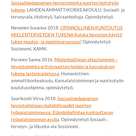
Sosiaalipedagoginen hevostoiminta nuorten hoitotyön
tukena
. LAHDEN AMMATTIKORKEAKOULU. Sosiaali- ja
terveysala, Hoitotyö, Sairaanhoitaja. Opinnäytetyö.
Nenonen Susanna 2018.
OPINNOLLINEN KUNTOUTUS
MIELENTERVEYDEN TUKENA Kuinka hevosten käyttö
tukee muutos- ja oppimisprosessia?
Opinnäytetyö
Sosionomi, XAMK.
Paronen Sanna 2016.
Mielenhallinnan ohjastaminen –
hevostoiminta erityisnuorten hoidon ja kasvatuksen
tukena lastensuojelussa
. Humanistinen
ammattikorkeakoulu, Kansalaistoiminnan ja nuorisotyön
koulutusohjelma, opinnäytetyö.
Saarikoski Virva 2018.
Sosiaalipedagogisen
hevostoiminnan mahdollisuudet nuorten
työpajatoiminnassa: Elämänhallintaa kuntouttavan
työpajatoiminnan avulla
. Opinnäytetyö Sosiaali-,
terveys-, ja liikunta-ala Sosionomi.