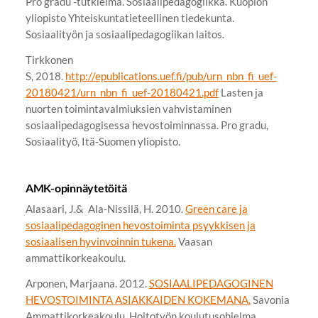
Pro gradu -tutkielma. Sosiaalipedagogiikka. Kuopion
yliopisto Yhteiskuntatieteellinen tiedekunta.
Sosiaalityön ja sosiaalipedagogiikan laitos.
Tirkkonen
S, 2018.
http://epublications.uef.fi/pub/urn_nbn_fi_uef-
20180421/urn_nbn_fi_uef-20180421.pdf
Lasten ja
nuorten toimintavalmiuksien vahvistaminen
sosiaalipedagogisessa hevostoiminnassa. Pro gradu,
Sosiaalityö, Itä-Suomen yliopisto.
AMK-opinnäytetöitä
Alasaari, J.& Ala-Nissilä, H. 2010.
Green care ja
sosiaalipedagoginen hevostoiminta psyykkisen ja
sosiaalisen hyvinvoinnin tukena.
Vaasan
ammattikorkeakoulu.
Arponen, Marjaana. 2012.
SOSIAALIPEDAGOGINEN
HEVOSTOIMINTA ASIAKKAIDEN KOKEMANA.
Savonia
Ammattikorkeakoulu, Hoitotyön koulutusohjelma.