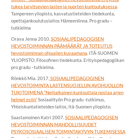
tukea tarvitsevien lasten ja nuorten kuntoutuksessa
.
Tampereen yliopisto, kasvatustieteiden tiedekunta,
opettajankoulutuslaitos Hämeenlinna. Pro gradu –
tutkielma
Orava Jenna 2010.
SOSIAALIPEDAGOGISEN
HEVOSTOIMINNAN PÄÄMÄÄRÄT JA TOTEUTUS
hevostoiminnan ohjaajien kuvaamana
. ITÄ-SUOMEN
YLIOPISTO. Filosofinen tiedekunta. Erityispedagogiikan
pro gradu –tutkielma.
Rönkkö Mia. 2017.
SOSIAALIPEDAGOGINEN
HEVOSTOIMINTA LASTENSUOJELUN AVOHUOLLON
TUKITOIMENA ”Nelijalkainen kuntouttaja nostaa arjen
helmet esiin”
Sosiaalityön Pro gradu -tutkimus,
Yhteiskuntatieteiden laitos, Itä-Suomen yliopisto.
Saastamoinen Katri 2007.
SOSIAALIPEDAGOGISEN
HEVOSTOIMINNAN MAHDOLLISUUDET
PSYKOSOSIAALISEN TOIMINTAKYVYN TUKEMISESSA