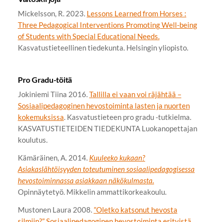
Mickelsson, R. 2023.
Lessons Learned from Horses :
Three Pedagogical Interventions Promoting Well-being
of Students with Special Educational Needs.
Kasvatustieteellinen tiedekunta. Helsingin yliopisto.
Pro Gradu-töitä
Jokiniemi Tiina
2016.
Tallilla ei vaan voi räjähtää –
Sosiaalipedagoginen hevostoiminta lasten ja nuorten
kokemuksissa
. Kasvatustieteen pro gradu -tutkielma.
KASVATUSTIETEIDEN TIEDEKUNTA Luokanopettajan
koulutus.
Kämäräinen, A. 2014.
Kuuleeko kukaan?
Asiakaslähtöisyyden toteutuminen sosiaalipedagogisessa
hevostoiminnassa asiakkaan näkökulmasta.
Opinnäytetyö. Mikkelin ammattikorkeakoulu.
Mustonen Laura 2008.
”Oletko katsonut hevosta
silmiin?” Sosiaalipedagoginen hevostoiminta erityistä