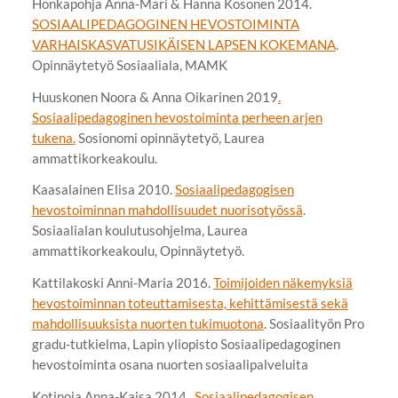
Honkapohja Anna-Mari & Hanna Kosonen 2014.
SOSIAALIPEDAGOGINEN HEVOSTOIMINTA
VARHAISKASVATUSIKÄISEN LAPSEN KOKEMANA
.
Opinnäytetyö Sosiaaliala, MAMK
Huuskonen Noora & Anna Oikarinen 2019
.
Sosiaalipedagoginen hevostoiminta perheen arjen
tukena.
Sosionomi opinnäytetyö, Laurea
ammattikorkeakoulu.
Kaasalainen Elisa 2010.
Sosiaalipedagogisen
hevostoiminnan mahdollisuudet nuorisotyössä
.
Sosiaalialan koulutusohjelma, Laurea
ammattikorkeakoulu, Opinnäytetyö.
Kattilakoski Anni-Maria 2016.
Toimijoiden näkemyksiä
hevostoiminnan toteuttamisesta, kehittämisestä sekä
mahdollisuuksista nuorten tukimuotona
. Sosiaalityön Pro
gradu-tutkielma, Lapin yliopisto Sosiaalipedagoginen
hevostoiminta osana nuorten sosiaalipalveluita
Kotinoja Anna-Kaisa 2014.
Sosiaalipedagogisen