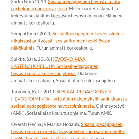
Sarka Nora 2014.
Sosiaalipedagoginen hevostoiminta
perhekodin nuorten arjessa
. Miten nuoret näkevät ja
kokevat sosiaalipedagogisen hevostoiminnan. Hämeen
ammattikorkeakoulu.
Somppi Emmi 2021.
Sosiaalipedagoginen hevostoiminta
aikuissosiaalityössä : sosiaalitoimen henkilöstön
näkökulmia.
Turun ammattikorkeakoulu.
Suikka, Sara. 2018.
HEVOSVOIMAA
LASTENSUOJELUUN Sosiaalipedagoginen
hevostoiminta lastensuojelussa
. Diakonia-
ammattikorkeakoulu, Sosiaalialan koulutusohjelma.
Tarvonen, Katri 2011.
SOSIAALIPEDAGOGINEN
HEVOSTOIMINTA – yrittäjien näkemyksiä laadukkaasta
sosiaalipedagogisesta hevostoiminnasta
. Opinnäytetyö
(AMK), Sosiaalialan koulutusohjelma, Turun AMK.
Översti Henna ja Marika Hollanti.
Sosiaalipedagogisen
hevostoiminnan merkitys syömishäiriöön sairastuneille.
LuoNa-hanke ja Green Care –toiminta
. Centria-