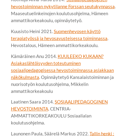
hevostoiminnan nykytilanne Forssan seutukynnassa
.
Maaseutuelinkeinojen koulutusohjelma, Hämeen
ammattikorkeakoulu, opinnäytetyö.
Kuusisto Heini 2021.
Suomenhevosen käyttö
terapiatyössä ja hevosavusteisessa toiminnassa
.
Hevostalous, Hämeen ammattikorkeakoulu.
Kämäräinen Anu 2014.
KUULEEKO KUKAAN?
Asiakaslähtöisyyden toteutuminen
sosiaalipedagogisessa hevostoiminnassa asiakkaan
näkökulmasta
. Opinnäytetyö Kansalaistoiminnan ja
nuorisotyön koulutusohjelma, Mikkelin
ammattikorkeakoulu
Laatinen Saara 2014.
SOSIAALIPEDAGOGINEN
HEVOSTOIMINTA
. CENTRIA-
AMMATTIKORKEAKOULU Sosiaalialan
koulutusohjelma.
Launonen Paula, Säärelä Markus 2022.
Tallin henki :