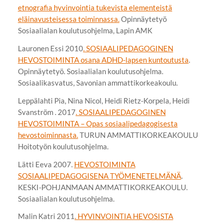
etnografia hyvinvointia tukevista elementeistä
eläinavusteisessa toiminnassa.
Opinnäytetyö
Sosiaalialan koulutusohjelma, Lapin AMK
Lauronen Essi 2010
. SOSIAALIPEDAGOGINEN
HEVOSTOIMINTA osana ADHD-lapsen kuntoutusta
.
Opinnäytetyö. Sosiaalialan koulutusohjelma.
Sosiaalikasvatus, Savonian ammattikorkeakoulu.
Leppälahti Pia, Nina Nicol, Heidi Rietz-Korpela, Heidi
Svanström . 2017
. SOSIAALIPEDAGOGINEN
HEVOSTOIMINTA – Opas sosiaalipedagogisesta
hevostoiminnasta.
TURUN AMMATTIKORKEAKOULU
Hoitotyön koulutusohjelma.
Lätti Eeva 2007.
HEVOSTOIMINTA
SOSIAALIPEDAGOGISENA TYÖMENETELMÄNÄ
.
KESKI-POHJANMAAN AMMATTIKORKEAKOULU.
Sosiaalialan koulutusohjelma.
Malin Katri 2011
. HYVINVOINTIA HEVOSISTA