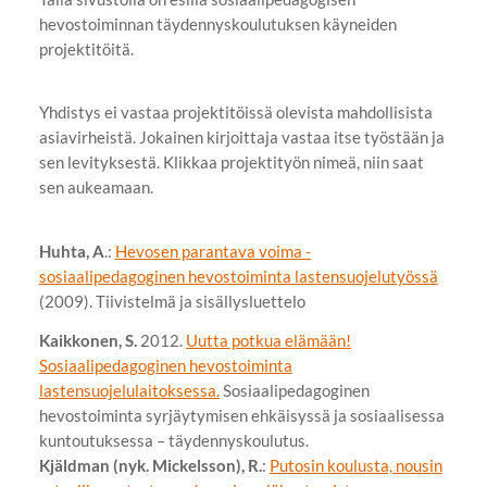
hevostoiminnan täydennyskoulutuksen käyneiden
projektitöitä.
Yhdistys ei vastaa projektitöissä olevista mahdollisista
asiavirheistä. Jokainen kirjoittaja vastaa itse työstään ja
sen levityksestä. Klikkaa projektityön nimeä, niin saat
sen aukeamaan.
Huhta, A
.:
Hevosen parantava voima -
sosiaalipedagoginen hevostoiminta lastensuojelutyössä
(2009). Tiivistelmä ja sisällysluettelo
Kaikkonen, S.
2012.
Uutta potkua elämään!
Sosiaalipedagoginen hevostoiminta
lastensuojelulaitoksessa.
Sosiaalipedagoginen
hevostoiminta syrjäytymisen ehkäisyssä ja sosiaalisessa
kuntoutuksessa – täydennyskoulutus.
Kjäldman (nyk. Mickelsson), R.
:
Putosin koulusta, nousin