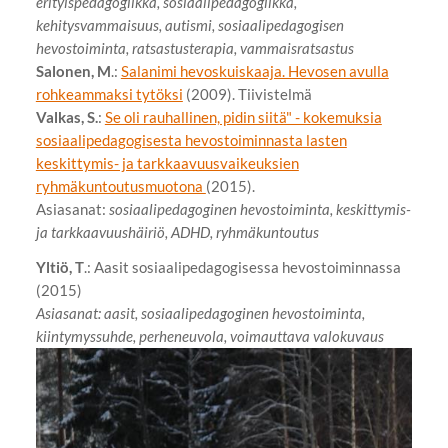
erityispedagogiikka, sosiaalipedagogiikka,
kehitysvammaisuus, autismi, sosiaalipedagogisen
hevostoiminta, ratsastusterapia, vammaisratsastus
Salonen, M
.:
Salanimi hevoskuiskaaja. Hevosen avulla
rohkeammaksi tytöksi
(2009). Tiivistelmä
Valkas, S.
:
Se oli rauhallinen, pidin siitä" - kokemuksia
sosiaalipedagogisesta hevostoiminnasta lasten
keskittymis- ja tarkkaavuusvaikeuksien
ryhmäkuntoutusmuotona
(2015).
Asiasanat:
sosiaalipedagoginen hevostoiminta, keskittymis-
ja tarkkaavuushäiriö, ADHD, ryhmäkuntoutus
Yltiö, T
.: Aasit sosiaalipedagogisessa hevostoiminnassa
(2015)
Asiasanat: aasit, sosiaalipedagoginen hevostoiminta,
kiintymyssuhde, perheneuvola, voimauttava valokuvaus