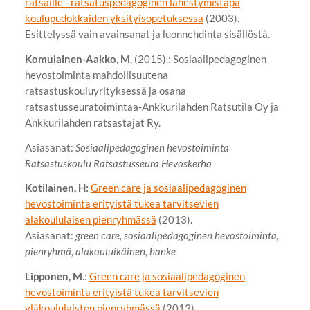
ratsaille - ratsatuspedagoginen lähestymistapa
koulupudokkaiden yksityisopetuksessa
(2003).
Esittelyssä vain avainsanat ja luonnehdinta sisällöstä.
Komulainen-Aakko, M.
(2015).: Sosiaalipedagoginen
hevostoiminta mahdollisuutena
ratsastuskouluyrityksessä ja osana
ratsastusseuratoimintaa-Ankkurilahden Ratsutila Oy ja
Ankkurilahden ratsastajat Ry.
Asiasanat:
Sosiaalipedagoginen hevostoiminta
Ratsastuskoulu Ratsastusseura Hevoskerho
Kotilainen, H:
Green care ja sosiaalipedagoginen
hevostoiminta erityistä tukea tarvitsevien
alakoululaisen pienryhmässä
(2013).
Asiasanat:
green care, sosiaalipedagoginen hevostoiminta,
pienryhmä, alakouluikäinen, hanke
Lipponen, M
.:
Green care ja sosiaalipedagoginen
hevostoiminta erityistä tukea tarvitsevien
yläkoululaisten pienryhmässä
(2013).