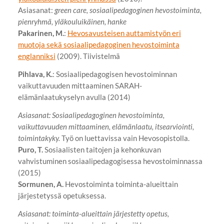
Asiasanat:
green care, sosiaalipedagoginen hevostoiminta,
pienryhmä, yläkouluikäinen, hanke
Pakarinen, M.
:
Hevosavusteisen auttamistyön eri
muotoja sekä sosiaalipedagoginen hevostoiminta
englanniksi
(2009). Tiivistelmä
Pihlava, K.
: Sosiaalipedagogisen hevostoiminnan
vaikuttavuuden mittaaminen SARAH-
elämänlaatukyselyn avulla (2014)
Asiasanat: Sosiaalipedagoginen hevostoiminta,
vaikuttavuuden mittaaminen, elämänlaatu, itsearviointi,
toimintakyky.
Työ on luettavissa vain Hevosopistolla.
Puro, T.
Sosiaalisten taitojen ja kehonkuvan
vahvistuminen sosiaalipedagogisessa hevostoiminnassa
(2015)
Sormunen, A.
Hevostoiminta toiminta-alueittain
järjestetyssä opetuksessa.
Asiasanat: toiminta-alueittain järjestetty opetus,